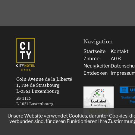
Navigation
Startseite
Kontakt
Zimmer
AGB
Neuigkeiten
Datenschu
Entdecken
Impressu
Coin Avenue de la Liberté
1, rue de Strasbourg
L-2561 Luxembourg
BP 2126
L-1021 Luxembourg
Phone:
+352 29 11 22
Unsere Website verwendet Cookies, darunter Cookies, die 
Fax:
+352 29 11 33
verbunden sind, für deren Funktionieren Ihre Zustimmung
Email:
mail@cityhotel.lu