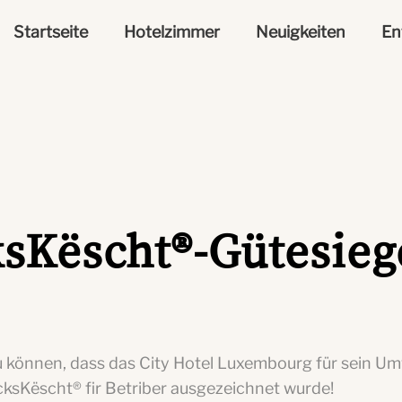
Startseite
Hotelzimmer
Neuigkeiten
En
sKëscht®-Gütesieg
 zu können, dass das City Hotel Luxembourg für sein
cksKëscht® fir Betriber ausgezeichnet wurde!