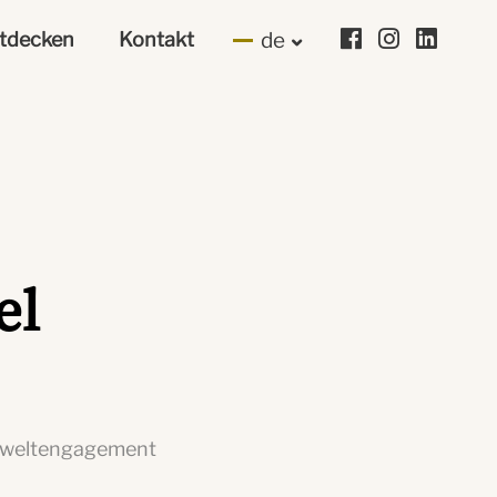
tdecken
Kontakt
de
el
 Umweltengagement