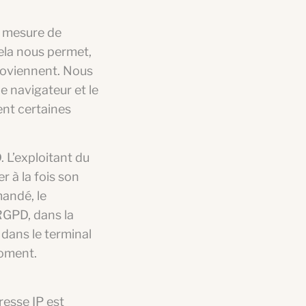
n mesure de
Cela nous permet,
proviennent. Nous
le navigateur et le
ent certaines
. L’exploitant du
r à la fois son
andé, le
 RGPD, dans la
dans le terminal
moment.
resse IP est