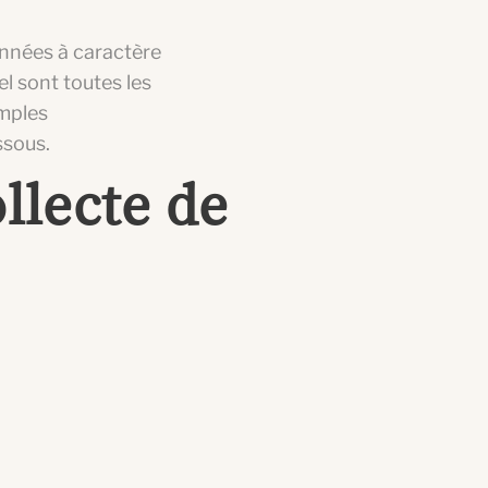
onnées à caractère
l sont toutes les
amples
ssous.
llecte de