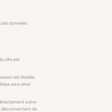
s les données
du site est
exion est établie
tées sera ainsi
directement votre
s déconnectant de