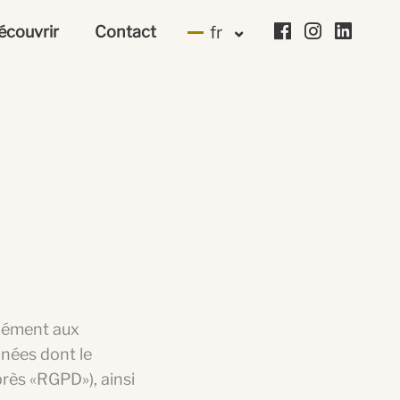
écouvrir
Contact
fr
rmément aux
nnées dont le
rès «RGPD»), ainsi