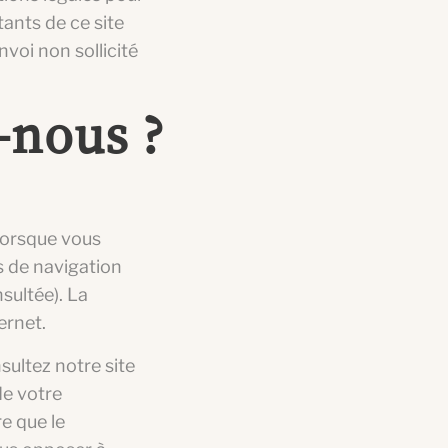
tants de ce site
voi non sollicité
-nous ?
lorsque vous
s de navigation
sultée). La
ernet.
ultez notre site
de votre
e que le