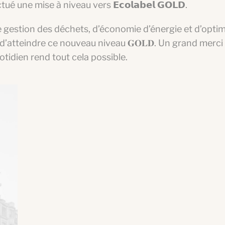
une mise à niveau vers 𝗘𝗰𝗼𝗹𝗮𝗯𝗲𝗹 𝗚𝗢𝗟𝗗.
e gestion des déchets, d’économie d’énergie et d’opti
’atteindre ce nouveau niveau 𝐆𝐎𝐋𝐃. Un grand merci
idien rend tout cela possible.