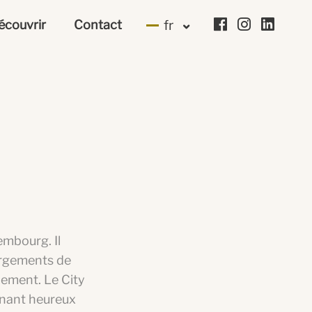
écouvrir
Contact
fr
embourg. Il
ergements de
ement. Le City
tenant heureux